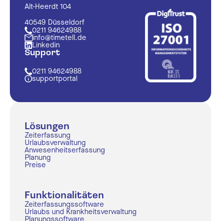
Alt-Heerdt 104
40549 Düsseldorf
0211 94624988
info@timetell.de
Linkedin
Support
0211 94624988
supportportal
Lösungen
Zeiterfassung
Urlaubsverwaltung
Anwesenheitserfassung
Planung
Preise
Funktionalitäten
Zeiterfassungssoftware
Urlaubs und Krankheitsverwaltung
Planungssoftware