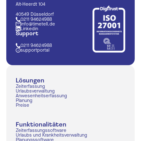
Alt-Heerdt 104
40549 Düsseldorf
0211 94624988
info@timetell.de
Linkedin
Support
0211 94624988
supportportal
Lösungen
Zeiterfassung
Urlaubsverwaltung
Anwesenheitserfassung
Planung
Preise
Funktionalitäten
Zeiterfassungssoftware
Urlaubs und Krankheitsverwaltung
Planungssoftware