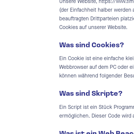
Unsere Website, https://www.ti
(der Einfachheit halber werden
Urlau
beauftragten Drittparteien plat
Auto
Cookies auf unserer Website.
Schni
Was sind Cookies?
Ausw
Ein Cookie ist eine einfache kl
Webbrowser auf dem PC oder ei
können während folgender Besuc
Zeite
Zeite
Was sind Skripte?
Schni
Ein Script ist ein Stück Program
ermöglichen. Dieser Code wird 
Ausw
Was ist ein Web Bea