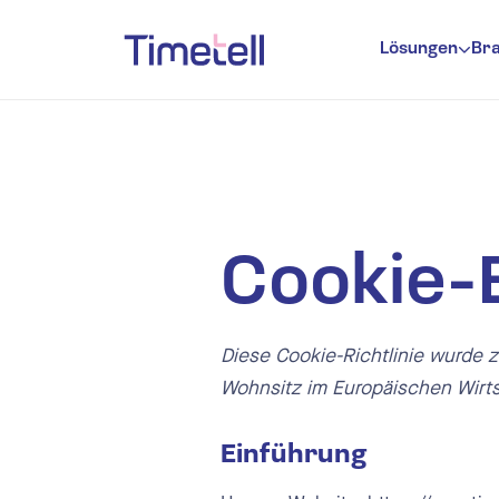
Ga naar inhoud
Lösungen
Br
Zeiterfas
Urlaubsve
Anwesenhe
Planung
Cookie-E
Zeite
Zeite
Diese Cookie-Richtlinie wurde z
Wohnsitz im Europäischen Wirt
E Mai
Ausw
Einführung