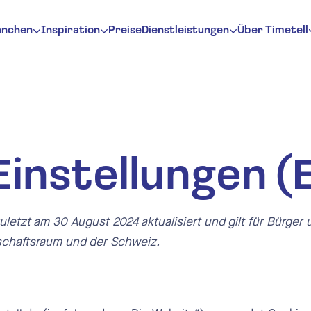
anchen
Inspiration
Preise
Dienstleistungen
Über Timetell
sung
rwaltung
itserfassung
instellungen (
rfassungssoftware
rfassungsterminal
uletzt am 30 August 2024 aktualisiert und gilt für Bürge
schaftsraum und der Schweiz.
l Benachrichtigungen
ertungen