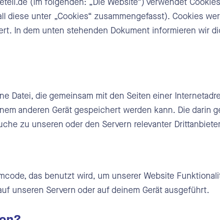
metell.de (im folgenden: „Die Website“) verwendet Cookie
 all diese unter „Cookies“ zusammengefasst). Cookies w
bs und Krankheitsverwaltung
ziert. In dem unten stehenden Dokument informieren wir 
matische Berechnungen
ttstellen
ertungen
eine Datei, die gemeinsam mit den Seiten einer Interneta
nem anderen Gerät gespeichert werden kann. Die darin g
he zu unseren oder den Servern relevanter Drittanbiete
rfassungssoftware
rfassungsterminal
ttstellen
mcode, das benutzt wird, um unserer Website Funktionalitä
auf unseren Servern oder auf deinem Gerät ausgeführt.
ertungen
con?