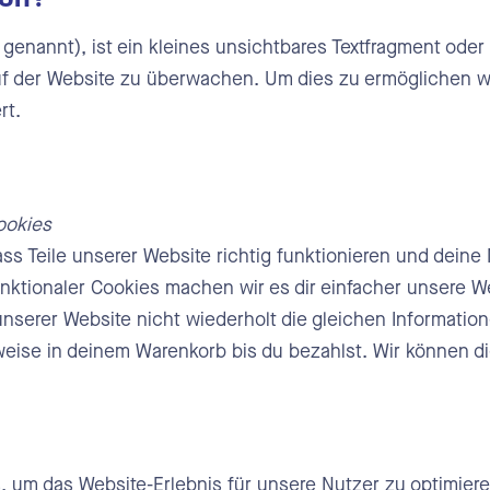
ngssoftware
genannt), ist ein kleines unsichtbares Textfragment oder 
uf der Website zu überwachen. Um dies zu ermöglichen we
bs und Krankheitsverwaltung
rt.
l Benachrichtigungen
ttstellen
ookies
dass Teile unserer Website richtig funktionieren und dein
unktionaler Cookies machen wir es dir einfacher unsere 
serer Website nicht wiederholt die gleichen Informatio
eise in deinem Warenkorb bis du bezahlst. Wir können d
, um das Website-Erlebnis für unsere Nutzer zu optimieren