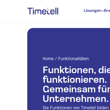
Ga naar inhoud
Lösungen
Br
Zeiterfas
Urlaubsve
Anwesenhe
Planung
Home
/
Funktionalitäten
Zeite
Funktionen, di
Zeite
funktionieren.
Gemeinsam für
E Mai
Unternehmen.
Ausw
Die Funktionen von Timetell bilde