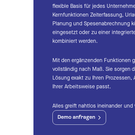
flexible Basis für jedes Unternehm
Urlau
Kernfunktionen Zeiterfassung, Urla
Planung und Spesenabrechnung k
Auto
eingesetzt oder zu einer integrie
Schni
kombiniert werden.
Ausw
Mit den ergänzenden Funktionen ge
vollständig nach Maß. Sie sorgen d
Zeite
Lösung exakt zu Ihren Prozessen,
Ihrer Arbeitsweise passt.
Zeite
Schni
Alles greift nahtlos ineinander und
Demo anfragen
Ausw