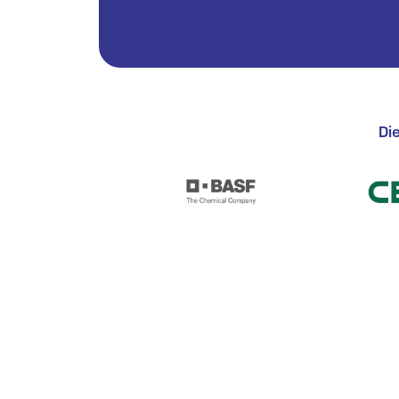
Planu
Urlau
E Mai
Di
Schni