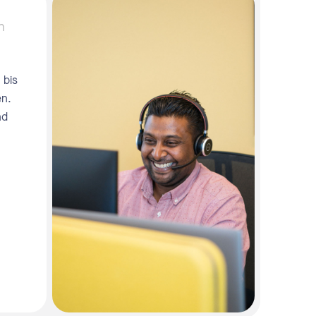
n
 bis
en.
nd