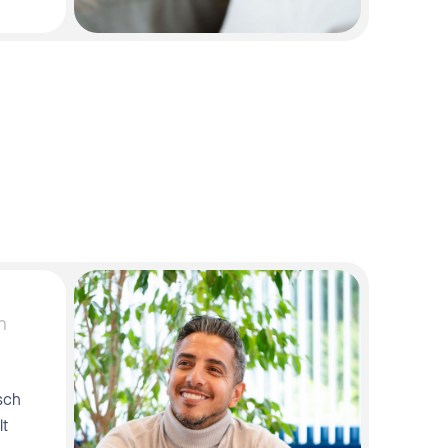
n
sch
lt