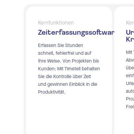
Kernfunktionen
Ker
Zeiterfassungssoftware
Ur
Kr
Erfassen Sie Stunden
Mit
schnell, fehlerfrei und auf
Abw
Ihre Weise. Von Projekten bis
über
Kunden: Mit Timetell behalten
einf
Sie die Kontrolle über Zeit
Url
und gewinnen Einblick in die
aut
Produktivität.
Pro
Fre