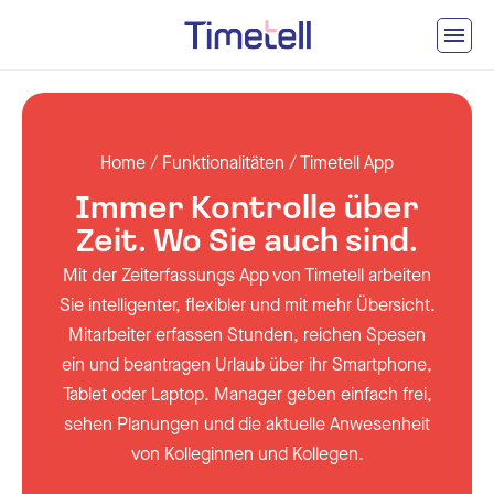
Ga naar inhoud
Home
/
Funktionalitäten
/
Timetell App
Immer Kontrolle über
Zeit. Wo Sie auch sind.
Mit der Zeiterfassungs App von Timetell arbeiten
Sie intelligenter, flexibler und mit mehr Übersicht.
Mitarbeiter erfassen Stunden, reichen Spesen
ein und beantragen Urlaub über ihr Smartphone,
Tablet oder Laptop. Manager geben einfach frei,
sehen Planungen und die aktuelle Anwesenheit
von Kolleginnen und Kollegen.