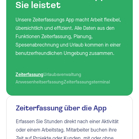
Sie leistet
Unsere Zeiterfassungs App macht Arbeit flexibel,
übersichtlich und effizient. Alle Daten aus den
Funktionen Zeiterfassung, Planung,
Spesenabrechnung und Urlaub kommen in einer
benutzerfreundlichen Umgebung zusammen.
Zeiterfassung
Urlaubsverwaltung
Anwesenheitserfassung
Zeiterfassungsterminal
Zeiterfassung über die App
Urlaub beantragen und
Anwesenheit einsehen
An und Abmeldung
freigeben
Erfassen Sie Stunden direkt nach einer Aktivität
In der App sehen Sie auf einen Blick, wer
Mit der Timetell App melden Sie sich einfach an
Mitarbeiter beantragen Urlaub wann und wo sie
oder einem Arbeitstag. Mitarbeiter buchen ihre
anwesend ist, wer vor Ort arbeitet und wer
oder ab, im Büro oder vor Ort. Dank Geofencing
möchten. Die App zeigt aktuelle Urlaubssalden,
Zeit auf Projekte oder Kunden, mit oder ohne
abwesend ist. Das schafft Einblick in die aktuelle
kann dies auf Wunsch nur an vorab