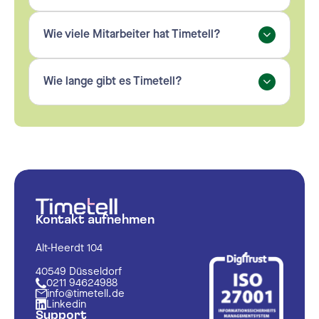
Wie viele Mitarbeiter hat Timetell?
Wie lange gibt es Timetell?
Kontakt aufnehmen
Alt-Heerdt 104
40549 Düsseldorf
0211 94624988
info@timetell.de
Linkedin
Support