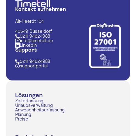
Kontakt aufnehmen
Alt-Heerdt 104
40549 Düsseldorf
0211 94624988
info@timetell.de
Linkedin
Support
0211 94624988
supportportal
Lösungen
Zeiterfassung
Urlaubsverwaltung
Anwesenheitserfassung
Planung
Preise