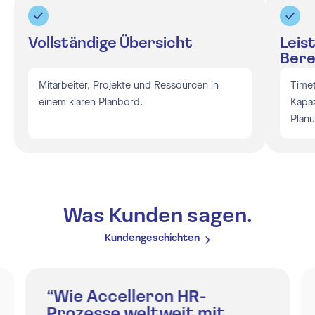
Vollständige Übersicht
Leis
Ber
Mitarbeiter, Projekte und Ressourcen in
Timet
einem klaren Planbord.
Kapaz
Planu
Was Kunden sagen.
Kundengeschichten
“Wie Accelleron HR-
Prozesse weltweit mit