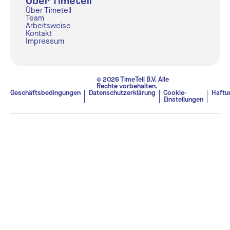
Über Timetell
Über Timetell
Team
Arbeitsweise
Kontakt
Impressum
© 2026 TimeTell B.V. Alle
Rechte vorbehalten.
Geschäftsbedingungen
Datenschutzerklärung
Cookie-
Haftu
Einstellungen