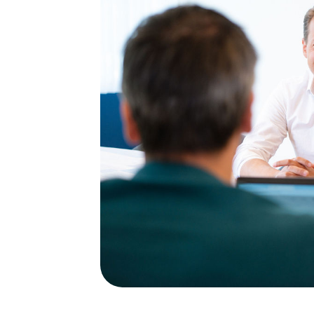
Planu
Urlau
E Mai
Schni