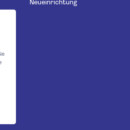
Neueinrichtung
ie
e