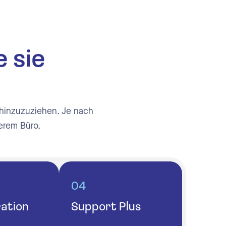
 sie
 hinzuzuziehen. Je nach
serem Büro.
04
ation
Support Plus