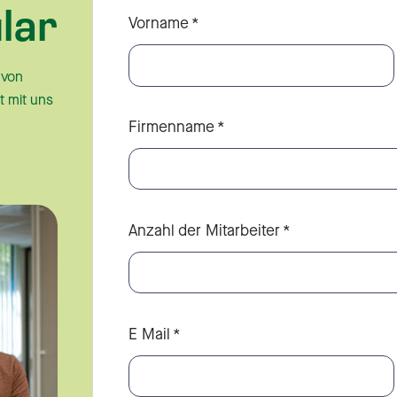
lar
Vorname
*
 von
t mit uns
Firmenname
*
Anzahl der Mitarbeiter
*
E Mail
*