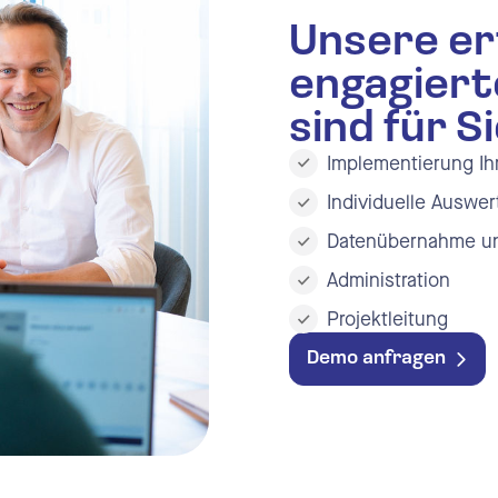
ngssoftware
Unsere er
engagiert
bs und Krankheitsverwaltung
sind für Si
l Benachrichtigungen
Implementierung Ihr
ttstellen
Individuelle Auswe
Datenübernahme un
Administration
Projektleitung
Demo anfragen