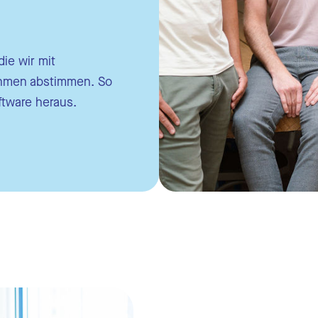
bs und Krankheitsverwaltung
matische Berechnungen
die wir mit
nehmen abstimmen. So
ttstellen
ftware heraus.
ertungen
rfassungssoftware
rfassungsterminal
ttstellen
ertungen