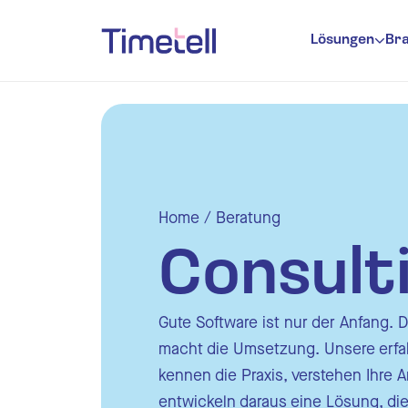
Ga naar inhoud
Lösungen
Br
Zeiterfas
Urlaubsve
Anwesenhe
Planung
Home
/
Beratung
Zeite
Consult
Zeite
Gute Software ist nur der Anfang. 
E Mai
macht die Umsetzung. Unsere erfa
Ausw
kennen die Praxis, verstehen Ihre
entwickeln daraus eine Lösung, die