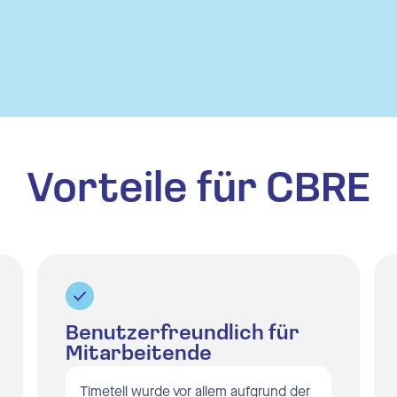
bs und Krankheitsverwaltung
matische Berechnungen
ttstellen
ertungen
Vorteile für CBRE
rfassungssoftware
rfassungsterminal
ttstellen
Benutzerfreundlich für
ertungen
Mitarbeitende
Timetell wurde vor allem aufgrund der