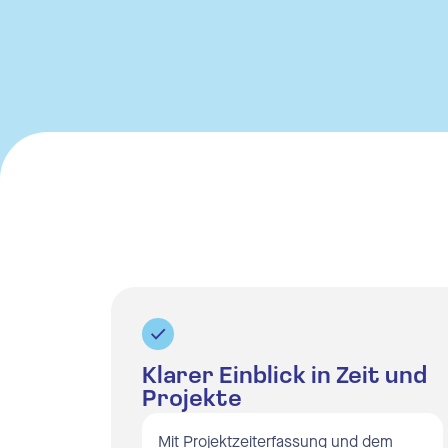
Urlau
Auto
Schni
Ausw
Zeite
Zeite
Schni
Klarer Einblick in Zeit und
Ausw
Projekte
Mit Projektzeiterfassung und dem