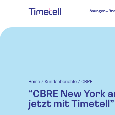
Ga naar inhoud
Lösungen
Br
Zeiterfas
Urlaubsve
Anwesenhe
Planung
Zeite
Zeite
Home
/
Kundenberichte
/
CBRE
“CBRE New York a
E Mai
jetzt mit Timetell”
Ausw