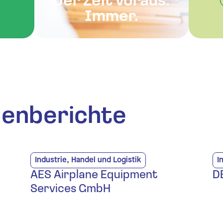
Der Zeit voraus.
Immer.
denberichte
Industrie, Handel und Logistik
I
AES Airplane Equipment
D
Services GmbH