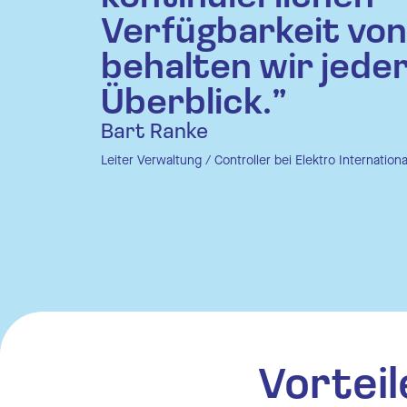
Verfügbarkeit von
Urlau
behalten wir jeder
Auto
Überblick.”
Schni
Bart Ranke
Ausw
Leiter Verwaltung / Controller bei Elektro Internationa
Zeite
Zeite
Schni
Ausw
Vorteil