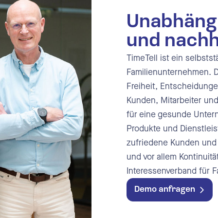
ngssoftware
Unabhängi
bs und Krankheitsverwaltung
und nachh
TimeTell ist ein selbst
l Benachrichtigungen
Familienunternehmen. D
ttstellen
Freiheit, Entscheidungen
Kunden, Mitarbeiter un
für eine gesunde Unte
Produkte und Dienstleis
zufriedene Kunden und Mi
und vor allem Kontinuitä
Interessenverband für 
Demo anfragen