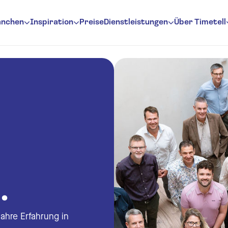
anchen
Inspiration
Preise
Dienstleistungen
Über Timetell
sung
rwaltung
itserfassung
rfassungssoftware
rfassungsterminal
.
l Benachrichtigungen
ertungen
Jahre Erfahrung in