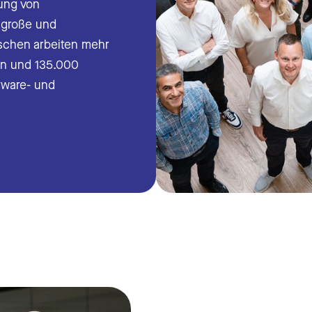
ung von
, große und
bs und Krankheitsverwaltung
schen arbeiten mehr
matische Berechnungen
rn und 135.000
tware- und
ttstellen
ertungen
rfassungssoftware
rfassungsterminal
ttstellen
ertungen