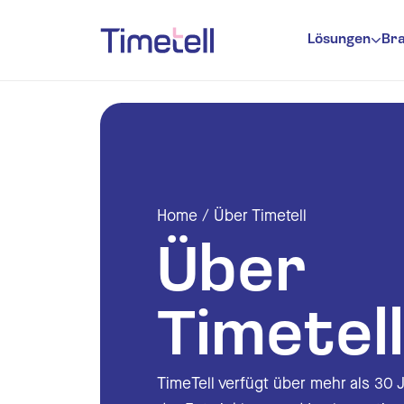
Ga naar inhoud
Lösungen
Br
Zeiterfas
Urlaubsve
Anwesenhe
Planung
Home
/
Über Timetell
Zeite
Über
Zeite
Timetell
E Mai
Ausw
TimeTell verfügt über mehr als 30 