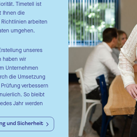
ität. Timetell ist
t Ihnen die
Richtlinien arbeiten
Daten umgehen.
 Erstellung unseres
n haben wir
erem Unternehmen
urch die Umsetzung
e Prüfung verbessern
uierlich. So bleibt
 Jedes Jahr werden
ng und Sicherheit