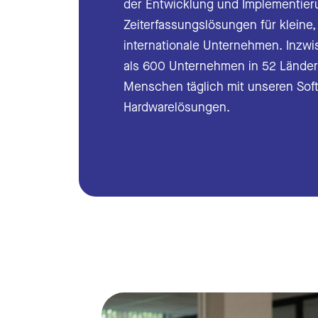
der Entwicklung und Implementier
Zeiterfassungslösungen für kleine
Urlau
internationale Unternehmen. Inzwi
Auto
als 600 Unternehmen in 52 Lände
Menschen täglich mit unseren Sof
Schni
Hardwarelösungen.
Ausw
Zeite
Zeite
Schni
Ausw