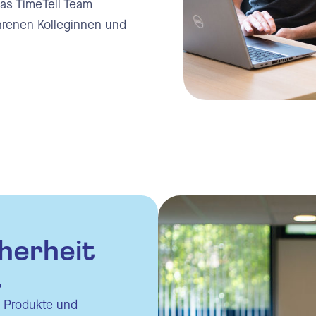
Das TimeTell Team
hrenen Kolleginnen und
herheit
.
r Produkte und