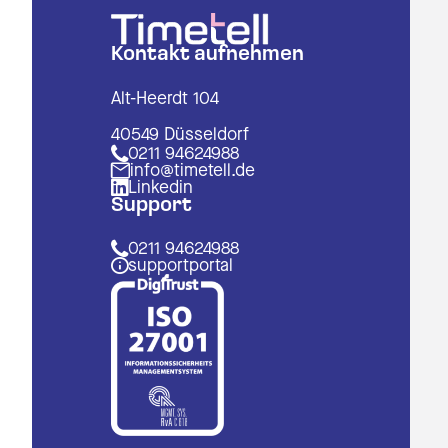
Urlau
Kontakt aufnehmen
Auto
Alt-Heerdt 104
Schni
40549 Düsseldorf
0211 94624988
info@timetell.de
Ausw
Linkedin
Support
0211 94624988
Zeite
supportportal
Zeite
Schni
Ausw