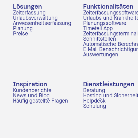
Lösungen
Funktionalitäten
bs und Krankheitsverwaltung
Zeiterfassung
Zeiterfassungssoftwar
Urlaubsverwaltung
Urlaubs und Krankheit
Anwesenheitserfassung
Planungssoftware
matische Berechnungen
Planung
Timetell App
Preise
Zeiterfassungsterminal
Schnittstellen
ttstellen
Automatische Berech
E Mail Benachrichtig
Auswertungen
ertungen
rfassungssoftware
Inspiration
Dienstleistungen
Kundenberichte
Beratung
rfassungsterminal
News und Blog
Hosting und Sicherhei
Häufig gestellte Fragen
Helpdesk
Schulung
ttstellen
ertungen